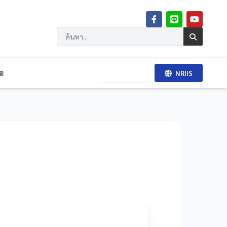
่อ
BRI RMS
NRIIS