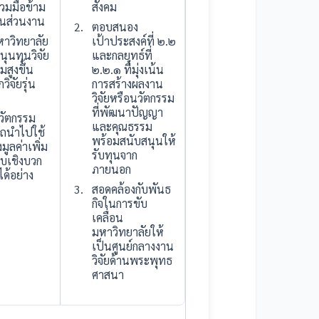
่วมมือข้าม
สังคม
นส่วนงาน
ตอบสนอง
าวิทยาลัย
เป้าประสงค์ที่ ๒.๒
นุนทุนวิจัย
และกลยุทธ์ที่
สูงขึ้น
๒.๒.๑ ที่มุ่งเน้น
ิจัยรุ่น
การสร้างผลงาน
วิจัยหรือนวัตกรรม
ที่พัฒนาปัญญา
วัตกรรม
และคุณธรรม
รถนำไปใช้
พร้อมสนับสนุนให้
มูลค่าเพิ่ม
รับทุนจาก
บเชิงบวก
ภายนอก
ด้อย่าง
สอดคล้องกับพันธ
กิจในการขับ
เคลื่อน
มหาวิทยาลัยให้
เป็นศูนย์กลางงาน
วิจัยด้านพระพุทธ
ศาสนา