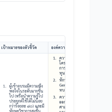
เป้าหมายของตัวชี้วัด
องค์ความรู้ที่จำเป็นต่อการปฏิบัติงา
ความรู้ด้านการเขียนข้อเสนอ
โครงการเพื่อขอทุนวิจัย (เทคนิ
การเขียน KM อย่างไรให้พิชิต
ทุน)
ทักษะการประยุกต์ใช้เทคโนโลย
Generative AI สำหรับการ
ผู้เข้าอบรมมีความพึง
ทบทวนวรรณกรรม
พอใจในระดับมากขึ้น
ไป (หรือนำความรู้ไป
ความรู้ด้านระเบียบวิธีวิจัย การ
ประยุกต์ใช้ได้ไม่น้อย
ออกแบบการวิจัยทางพระพุทธ
กว่าร้อยละ ๘๐) และมี
ศาสนา และการเขียนกรอบ
ทักษะวิชาการสูงขึ้น
แนวคิดการวิจัย