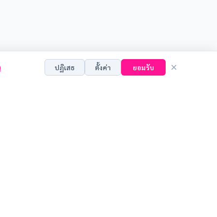
ว
ปฏิเสธ
ตั้งค่า
ยอมรับ
คุกกี้เพื่อการตลาด (Marketing Cookies)
ใช้เพื่อนำเสนอโฆษณาและเนื้อหาที่ตรงกับความสนใจของคุณ
บันทึก
หน่วยงานที่เกี่ยวข้อง