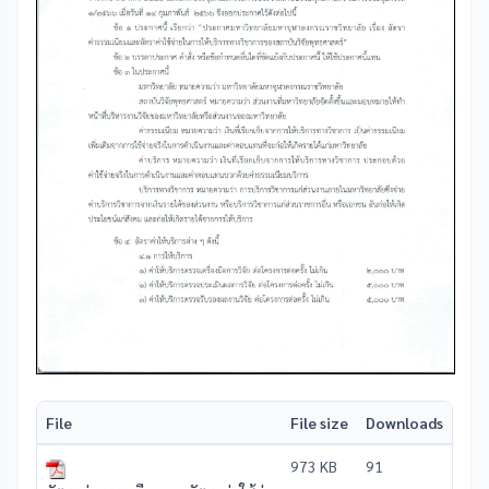
File
File size
Downloads
973 KB
91