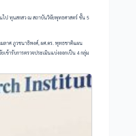
นไป ทุนสกสว ณ สถาบันวิจัยพุทธศาสตร์ ชั้น 5
กมลาศ ภูวชนาธิพงศ์,
ผศ.ดร. พุทธชาติแผน
จัยเข้ารับการตรวจประเมินแบ่งออกเป็น 4 กลุ่ม