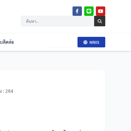
จบ
ติดต่อ
BRI RMS
NRIIS
ม :
284