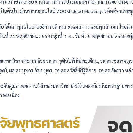
ลงกรณราชวิทยาลัย ดำเนินการตรวจประเมินผลรายงานการวิจัย ประจำป
. เป็นต้นไป ผ่านระบบออนไลน์ ZOOM Cloud Meetings รหัสห้องประช
ัย ได้แก่ ทุนนโยบายอธิการบดี ทุนกองแผนงาน และทุนนิวเจน โดยมีราย
 : วันที่ 24 พฤศจิกายน 2568 กลุ่มที่ 3–4 : วันที่ 25 พฤศจิกายน 2568 กลุ
ลายสาขาวิชา ประกอบด้วย
รศ.ดร.วุฒินันท์ กันทะเตียน, รศ.ดร.กมลาศ ภูว
ย์, ผศ.ดร.บุษกร วัฒนบุตร, รศ.ดร.สวัสดิ์ จิรัฐิติกาล, รศ.ดร.อัจฉรา หล่อ
อยกระดับคุณภาพผลงานวิจัยของมหาวิทยาลัยให้สอดคล้องกับมาตรฐานทางวิ
งต่อเนื่อง