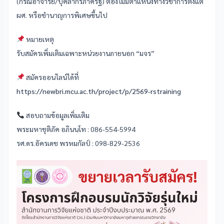
(กรณีอาจารย์/บุคลากรภาครัฐ) ต้องไม่มีตำแหน่งทางวิชาการตั้งแต่
ผศ. หรือชำนาญการพิเศษขึ้นไป
หมายเหตุ
รับสมัครเพิ่มเติมเฉพาะหน่วยงานภายนอก “มจร”
สมัครออนไลน์ได้ที่
https://newbri.mcu.ac.th/project/p/2569-rstraining
สอบถามข้อมูลเพิ่มเติม
พระมหาชุติภัค อภินนฺโท : 086-554-5994
รศ.ดร.อัครเดช พรหมกัลป์ : 098-829-2536